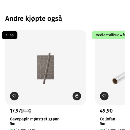
Andre kjøpte også
Kupp
Medlemstilbud 4 for 3
17,97
49,90
59,90
Gavepapir mønstret grønn
Cellofan
5m
5m