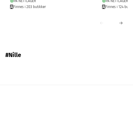
PÅ NETTLAGER
PÅ NETTLAGER
Finnes i 203 butikker
Finnes i 124 butik
#Nille