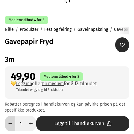
1
/
1
Medlemstilbud 4 for 3
Nille
Produkter
Fest og feiring
Gaveinnpakning
Gavepapir
Gavepapir Fryd
3m
49,90
Medlemstilbud 4 for 3
eller
for å få tilbudet
Logg inn
bli medlem
Tilbudet er gyldig til 3. oktober
Rabatter beregnes i handlekurven og kan påvirke prisen på det
spesifikke produktet.
Legg til i handlekurven