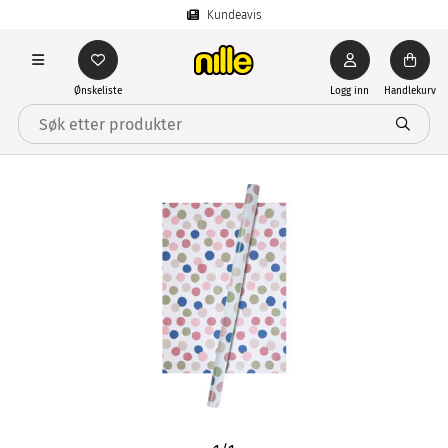
Kundeavis
Ønskeliste
Logg inn
Handlekurv