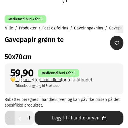
1
/
1
Medlemstilbud 4 for 3
Nille
Produkter
Fest og feiring
Gaveinnpakning
Gavepapir
Gavepapir grønn te
50x70cm
59,90
Medlemstilbud 4 for 3
eller
for å få tilbudet
Logg inn
bli medlem
Tilbudet er gyldig til 3. oktober
Rabatter beregnes i handlekurven og kan påvirke prisen på det
spesifikke produktet.
Legg til i handlekurven