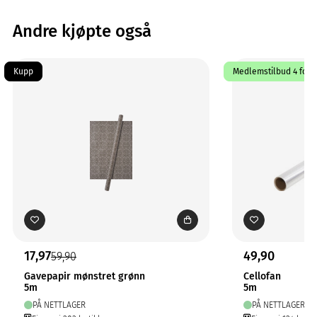
Andre kjøpte også
Kupp
Medlemstilbud 4 for 3
17,97
49,90
59,90
Gavepapir mønstret grønn
Cellofan
5m
5m
PÅ NETTLAGER
PÅ NETTLAGER