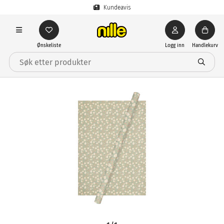
Kundeavis
Ønskeliste
Logg inn
Handlekurv