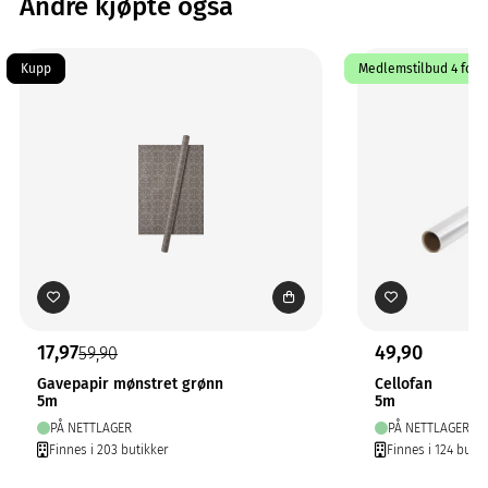
Andre kjøpte også
Kupp
Medlemstilbud 4 for 3
17,97
49,90
59,90
Gavepapir mønstret grønn
Cellofan
5m
5m
PÅ NETTLAGER
PÅ NETTLAGER
Finnes i 203 butikker
Finnes i 124 butik