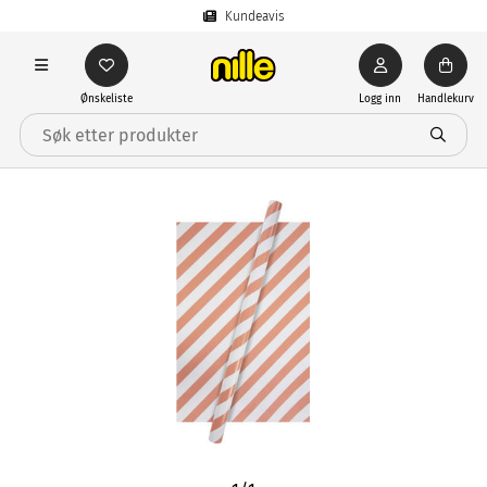
Kundeavis
Ønskeliste
Logg inn
Handlekurv