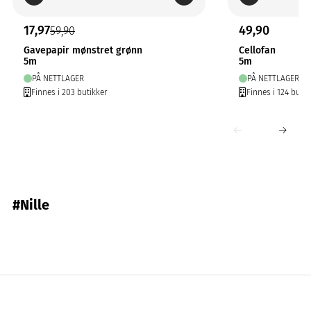
17,97
49,90
59,90
Gavepapir mønstret grønn
Cellofan
5m
5m
PÅ NETTLAGER
PÅ NETTLAGER
Finnes i 203 butikker
Finnes i 124 butik
#Nille