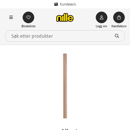
Kundeavis
Ønskeliste
Logg inn
Handlekurv