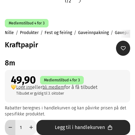
1
/
2
Medlemstilbud 4 for 3
Nille
Produkter
Fest og feiring
Gaveinnpakning
Gavepapir
Kraftpapir
8m
49,90
Medlemstilbud 4 for 3
eller
for å få tilbudet
Logg inn
bli medlem
Tilbudet er gyldig til 3. oktober
Rabatter beregnes i handlekurven og kan påvirke prisen på det
spesifikke produktet.
Legg til i handlekurven