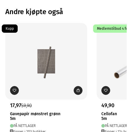
Andre kjøpte også
Kupp
Medlemstilbud 4 for 3
17,97
49,90
59,90
Gavepapir mønstret grønn
Cellofan
5m
5m
PÅ NETTLAGER
PÅ NETTLAGER
Finnes i 203 butikker
Finnes i 124 butik