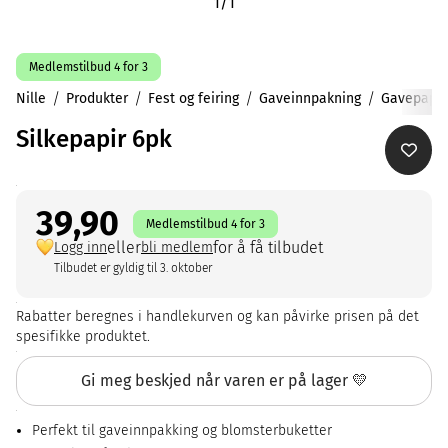
1
/
1
Medlemstilbud 4 for 3
Nille
Produkter
Fest og feiring
Gaveinnpakning
Gavepapir
Silkepapir 6pk
39,90
Medlemstilbud 4 for 3
eller
for å få tilbudet
Logg inn
bli medlem
Tilbudet er gyldig til 3. oktober
Rabatter beregnes i handlekurven og kan påvirke prisen på det
spesifikke produktet.
Gi meg beskjed når varen er på lager 💛
Perfekt til gaveinnpakking og blomsterbuketter