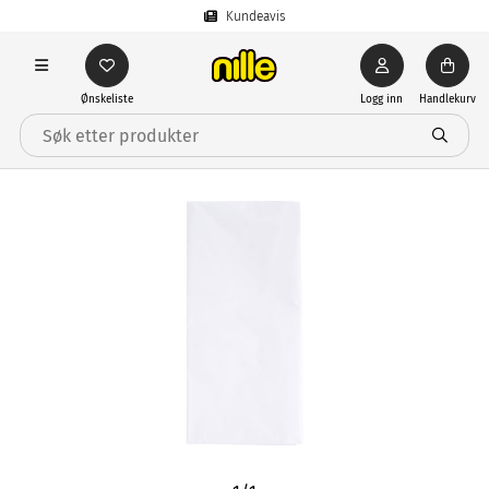
Kundeavis
Ønskeliste
Logg inn
Handlekurv