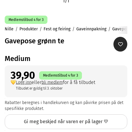
1
/
1
Medlemstilbud 4 for 3
Nille
Produkter
Fest og feiring
Gaveinnpakning
Gavepose
Gavepose grønn te
Medium
39,90
Medlemstilbud 4 for 3
eller
for å få tilbudet
Logg inn
bli medlem
Tilbudet er gyldig til 3. oktober
Rabatter beregnes i handlekurven og kan påvirke prisen på det
spesifikke produktet.
Gi meg beskjed når varen er på lager 💛