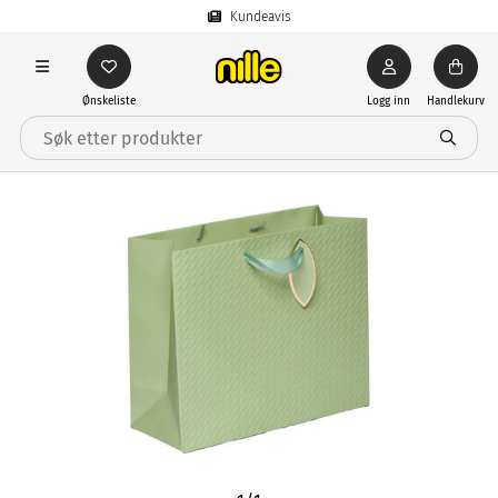
Kundeavis
Ønskeliste
Logg inn
Handlekurv