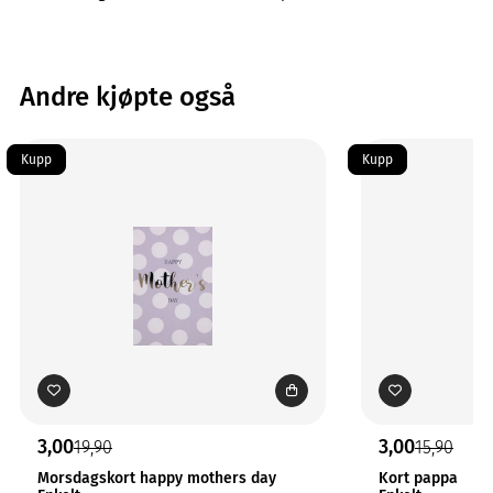
Andre kjøpte også
Kupp
Kupp
3,00
3,00
19,90
15,90
Morsdagskort happy mothers day
Kort pappa