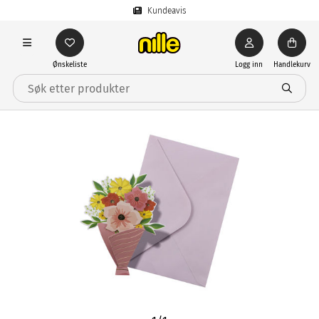
Kundeavis
Ønskeliste
Logg inn
Handlekurv