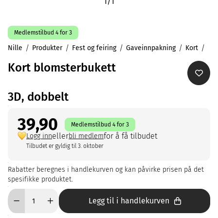
1
/
1
Medlemstilbud 4 for 3
Nille
Produkter
Fest og feiring
Gaveinnpakning
Kort
Kort blomsterbukett
3D, dobbelt
39,90
Medlemstilbud 4 for 3
eller
for å få tilbudet
Logg inn
bli medlem
Tilbudet er gyldig til 3. oktober
Rabatter beregnes i handlekurven og kan påvirke prisen på det
spesifikke produktet.
Legg til i handlekurven