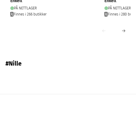
Enkelt
Enkelt
PÅ NETTLAGER
PÅ NETTLAGER
Finnes i 266 butikker
Finnes i 280 buti
#Nille