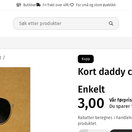
Butikker
Fri frakt over 499,-
For små og store øyeblikk
t
Kupp
Kort daddy c
Enkelt
3,00
Vår førpris
Du sparer 
Rabatter beregnes i handleku
produktet.