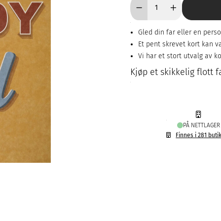
Gled din far eller en per
Et pent skrevet kort kan 
Vi har et stort utvalg av ko
Kjøp et skikkelig flott
PÅ NETTLAGER
Finnes i 281 buti