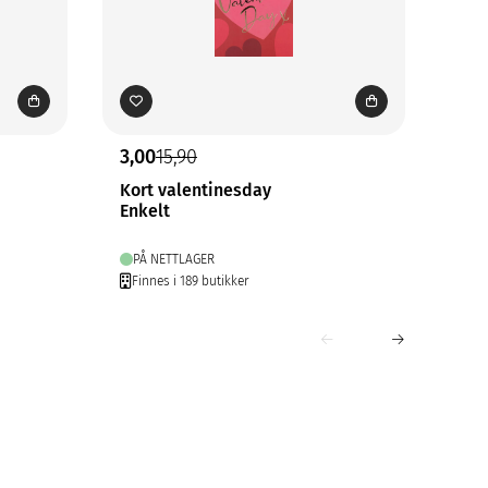
3,00
15,90
3,0
Kort valentinesday
Kor
Enkelt
Enk
PÅ NETTLAGER
PÅ
Finnes i 189 butikker
Fin