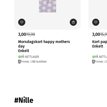
3,00
19,90
3,00
15,
Morsdagskort happy mothers
Kort pa
day
Enkelt
Enkelt
PÅ NETTLAGER
PÅ NETTL
Finnes i 266 butikker
Finnes i 
#Nille