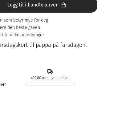
Legg til i handlekurven
son som betyr mye for deg
være den beste gaven
rt til ulike anledninger
 farsdagskort til pappa på farsdagen.
499,00 inntil gratis frakt!
kker