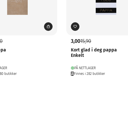
90
3,00
15,90
ppa
Kort glad i deg pappa
Enkelt
AGER
PÅ NETTLAGER
280 butikker
Finnes i 282 butikker