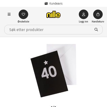
Kundeavis
Ønskeliste
Logg inn
Handlekurv