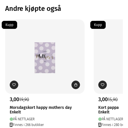
Andre kjøpte også
Kupp
Kupp
3,00
3,00
19,90
15,90
Morsdagskort happy mothers day
Kort pappa
Enkelt
Enkelt
PÅ NETTLAGER
PÅ NETTLAGER
Finnes i 266 butikker
Finnes i 280 buti