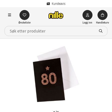
Kundeavis
Ønskeliste
Logg inn
Handlekurv