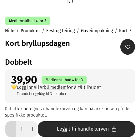
1
/
1
Medlemstilbud 4 for 3
Nille
Produkter
Fest og feiring
Gaveinnpakning
Kort
Kort bryllupsdagen
Dobbelt
39,90
Medlemstilbud 4 for 3
eller
for å få tilbudet
Logg inn
bli medlem
Tilbudet er gyldig til 3. oktober
Rabatter beregnes i handlekurven og kan påvirke prisen på det
spesifikke produktet.
Legg til i handlekurven