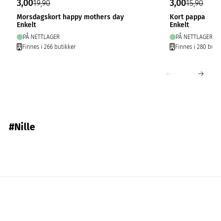
3,00
3,00
19,90
15,90
Morsdagskort happy mothers day
Kort pappa
Enkelt
Enkelt
PÅ NETTLAGER
PÅ NETTLAGER
Finnes i 266 butikker
Finnes i 280 buti
#Nille