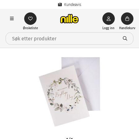
Kundeavis
Ønskeliste
Logg inn
Handlekurv