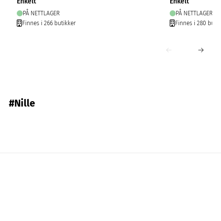
Enkelt
Enkelt
PÅ NETTLAGER
PÅ NETTLAGER
Finnes i 266 butikker
Finnes i 280 buti
#Nille