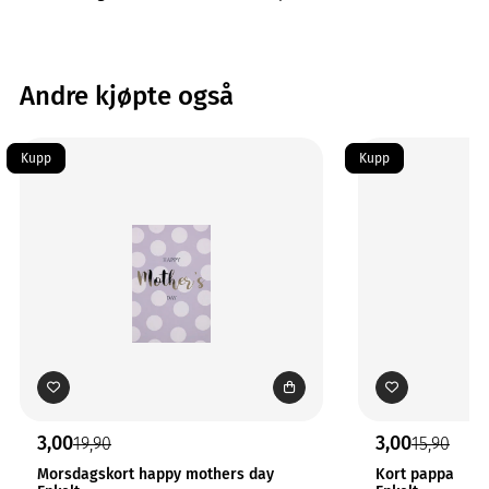
Andre kjøpte også
Kupp
Kupp
3,00
3,00
19,90
15,90
Morsdagskort happy mothers day
Kort pappa