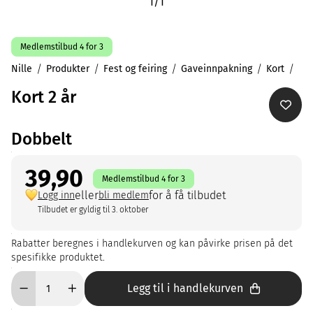
1
/
1
Medlemstilbud 4 for 3
Nille
Produkter
Fest og feiring
Gaveinnpakning
Kort
Kort 2 år
Dobbelt
39,90
Medlemstilbud 4 for 3
eller
for å få tilbudet
Logg inn
bli medlem
Tilbudet er gyldig til 3. oktober
Rabatter beregnes i handlekurven og kan påvirke prisen på det
spesifikke produktet.
Legg til i handlekurven