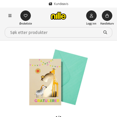
Kundeavis
Ønskeliste
Logg inn
Handlekurv