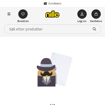
Kundeavis
Ønskeliste
Logg inn
Handlekurv