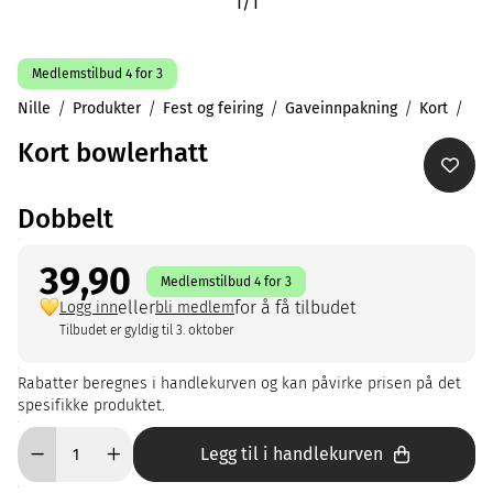
1
/
1
Medlemstilbud 4 for 3
Nille
Produkter
Fest og feiring
Gaveinnpakning
Kort
Kort bowlerhatt
Dobbelt
39,90
Medlemstilbud 4 for 3
eller
for å få tilbudet
Logg inn
bli medlem
Tilbudet er gyldig til 3. oktober
Rabatter beregnes i handlekurven og kan påvirke prisen på det
spesifikke produktet.
Legg til i handlekurven