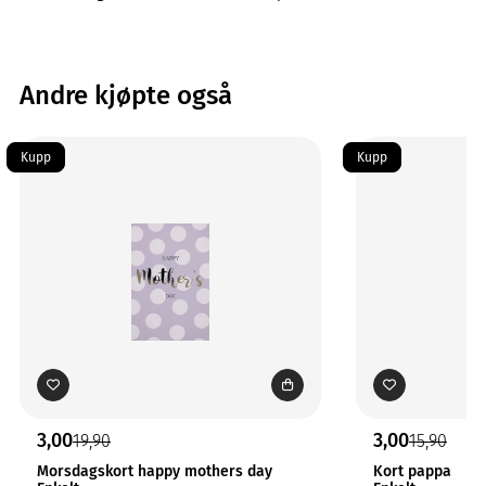
Andre kjøpte også
Kupp
Kupp
3,00
3,00
19,90
15,90
Morsdagskort happy mothers day
Kort pappa