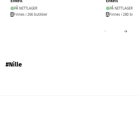
Enkelt
Enkelt
PÅ NETTLAGER
PÅ NETTLAGER
Finnes i 266 butikker
Finnes i 280 buti
#Nille