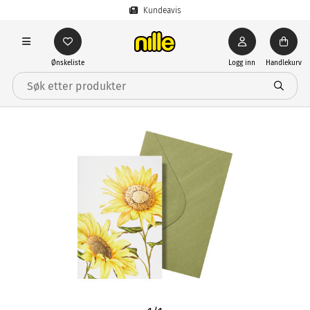
Kundeavis
Ønskeliste
Logg inn
Handlekurv