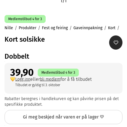
1
/
1
Medlemstilbud 4 for 3
Nille
Produkter
Fest og feiring
Gaveinnpakning
Kort
Kort solsikke
Dobbelt
39,90
Medlemstilbud 4 for 3
eller
for å få tilbudet
Logg inn
bli medlem
Tilbudet er gyldig til 3. oktober
Rabatter beregnes i handlekurven og kan påvirke prisen på det
spesifikke produktet.
Gi meg beskjed når varen er på lager 💛