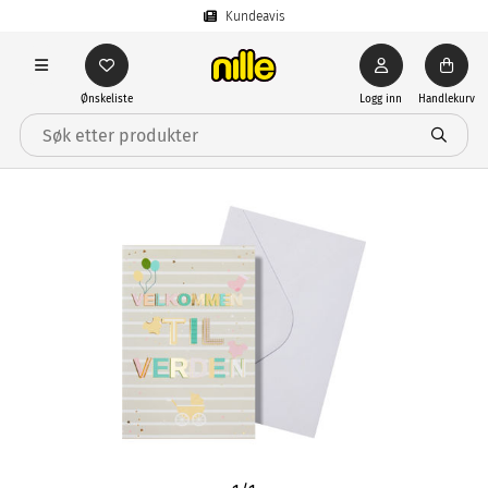
Kundeavis
Ønskeliste
Logg inn
Handlekurv