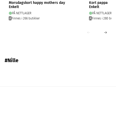
Morsdagskort happy mothers day
Kort pappa
Enkelt
Enkelt
PÅ NETTLAGER
PÅ NETTLAGER
Finnes i 266 butikker
Finnes i 280 buti
#Nille