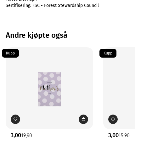
Sertifisering:
FSC - Forest Stewardship Council
Andre kjøpte også
Kupp
Kupp
3,00
3,00
19,90
15,90