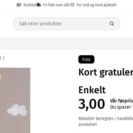
Butikker
Fri frakt over 499,-
For små og store øyeblikk
t
Kupp
Kort gratule
Enkelt
3,00
Vår førpris
Du sparer 
Rabatter beregnes i handleku
produktet.