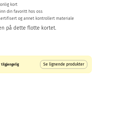
onlig kort
inn din favoritt hos oss
ertifisert og annet kontrollert materiale
en på dette flotte kortet.
Se lignende produkter
tilgjengelig