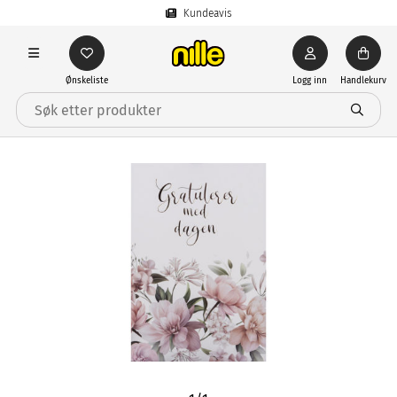
Kundeavis
Ønskeliste
Logg inn
Handlekurv