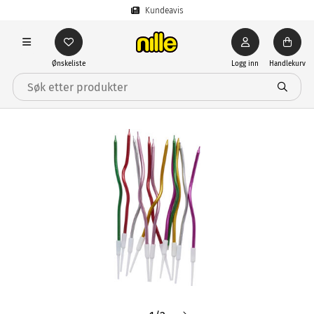
Kundeavis
Ønskeliste
Logg inn
Handlekurv