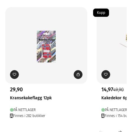
Kupp
29,90
14,97
49,90
Kransekakeflagg 12pk
Kakedekor 6pk
PÅ NETTLAGER
PÅ NETTLAGER
Finnes i 282 butikker
Finnes i 154 butik