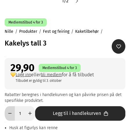
1
/
2
Medlemstilbud 4 for 3
Nille
Produkter
Fest og feiring
Kaketilbehør
Kakelys tall 3
29,90
Medlemstilbud 4 for 3
eller
for å få tilbudet
Logg inn
bli medlem
Tilbudet er gyldig til 3. oktober
Rabatter beregnes i handlekurven og kan påvirke prisen på det
spesifikke produktet.
Legg til i handlekurven
Husk at figurlys kan renne