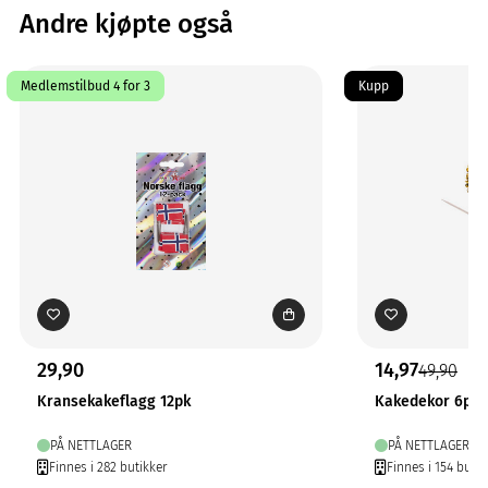
Andre kjøpte også
Medlemstilbud 4 for 3
Kupp
29,90
14,97
49,90
Kransekakeflagg 12pk
Kakedekor 6pk
PÅ NETTLAGER
PÅ NETTLAGER
Finnes i 282 butikker
Finnes i 154 butik