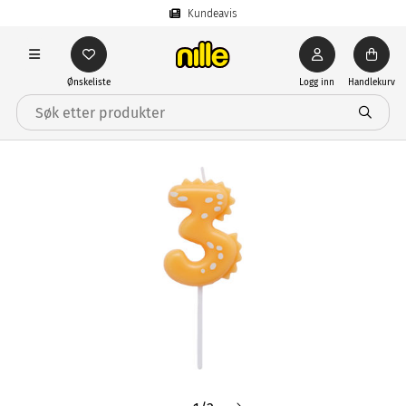
Kundeavis
Ønskeliste
Logg inn
Handlekurv