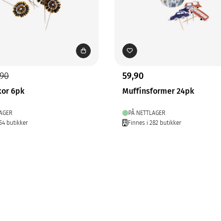
,90
59,90
or 6pk
Muffinsformer 24pk
AGER
PÅ NETTLAGER
54 butikker
Finnes i 282 butikker