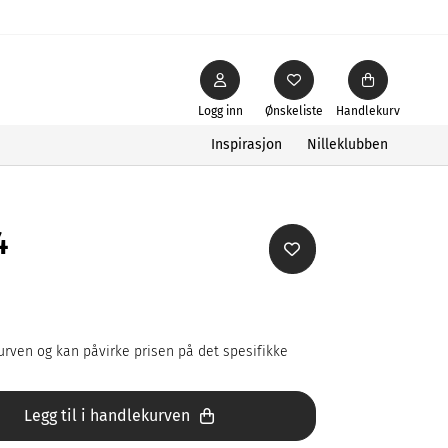
Logg inn
Ønskeliste
Handlekurv
Inspirasjon
Nilleklubben
4
rven og kan påvirke prisen på det spesifikke
Legg til i handlekurven