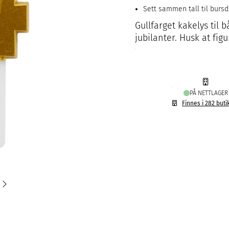
Sett sammen tall til burs
Gullfarget kakelys til
jubilanter. Husk at fig
PÅ NETTLAGER
Finnes i 282 buti