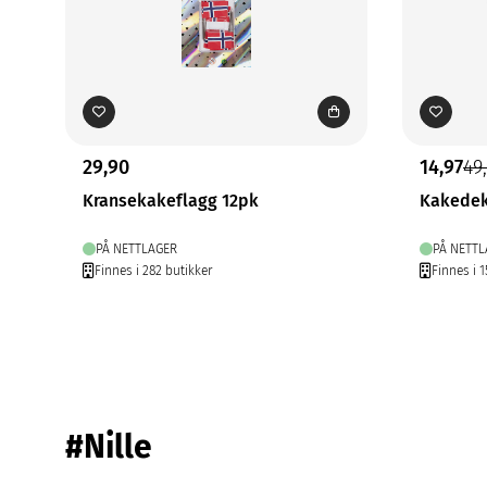
29,90
14,97
49
Kransekakeflagg 12pk
Kakedek
PÅ NETTLAGER
PÅ NETTL
Finnes i 282 butikker
Finnes i 1
#Nille