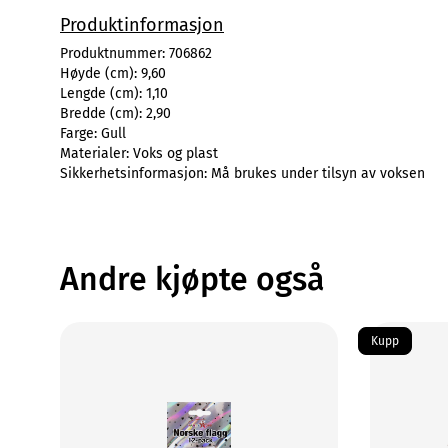
Produktinformasjon
Produktnummer:
706862
Høyde (cm):
9,60
Lengde (cm):
1,10
Bredde (cm):
2,90
Farge:
Gull
Materialer:
Voks og plast
Sikkerhetsinformasjon:
Må brukes under tilsyn av voksen
Andre kjøpte også
Kupp