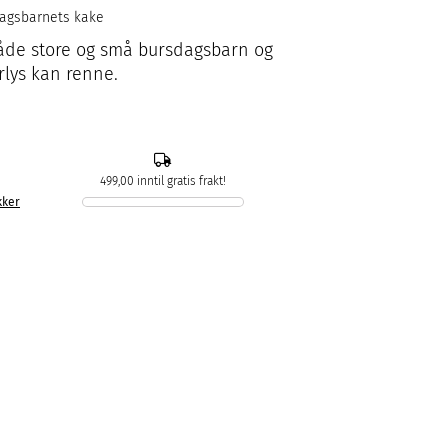
dagsbarnets kake
 både store og små bursdagsbarn og
urlys kan renne.
499,00 inntil gratis frakt!
kker