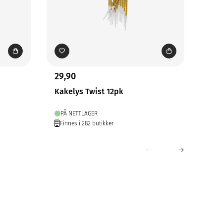
29,90
29,
Kakelys Twist 12pk
Kak
PÅ NETTLAGER
PÅ
Finnes i 282 butikker
Fin