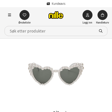
Kundeavis
Ønskeliste
Logg inn
Handlekurv