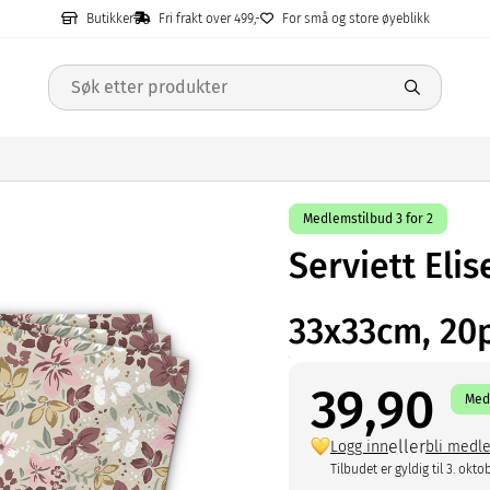
Butikker
Fri frakt over 499,-
For små og store øyeblikk
Medlemstilbud 3 for 2
Serviett Elis
33x33cm, 20
39,90
Medl
eller
Logg inn
bli medl
Tilbudet er gyldig til 3. okto