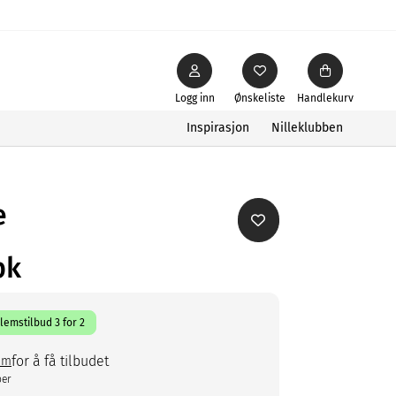
Logg inn
Ønskeliste
Handlekurv
Inspirasjon
Nilleklubben
e
pk
emstilbud 3 for 2
for å få tilbudet
em
ber