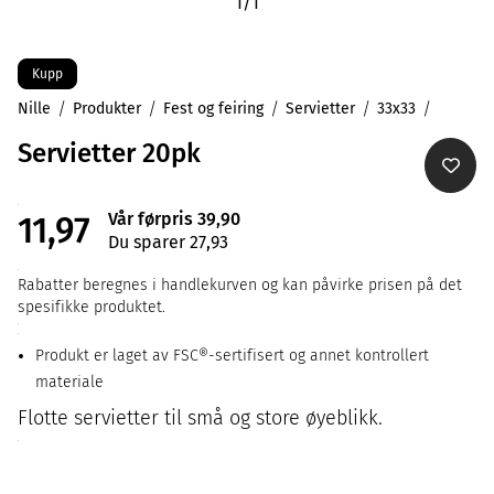
1
/
1
Kupp
Nille
Produkter
Fest og feiring
Servietter
33x33
Servietter 20pk
Vår førpris 39,90
11,97
Du sparer 27,93
Rabatter beregnes i handlekurven og kan påvirke prisen på det
spesifikke produktet.
Produkt er laget av FSC®-sertifisert og annet kontrollert
materiale
Flotte servietter til små og store øyeblikk.