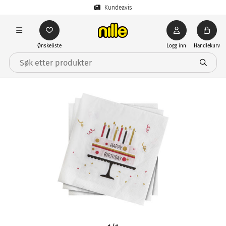
Kundeavis
Ønskeliste
Logg inn
Handlekurv