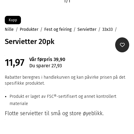
1
/
1
Kupp
Nille
Produkter
Fest og feiring
Servietter
33x33
Servietter 20pk
Vår førpris 39,90
11,97
Du sparer 27,93
Rabatter beregnes i handlekurven og kan påvirke prisen på det
spesifikke produktet.
Produkt er laget av FSC®-sertifisert og annet kontrollert
materiale
Flotte servietter til små og store øyeblikk.