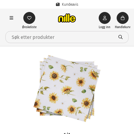
Kundeavis
Ønskeliste
Logg inn
Handlekurv