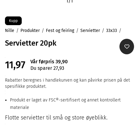
1
/
1
Kupp
Nille
Produkter
Fest og feiring
Servietter
33x33
Servietter 20pk
Vår førpris 39,90
11,97
Du sparer 27,93
Rabatter beregnes i handlekurven og kan påvirke prisen på det
spesifikke produktet.
Produkt er laget av FSC®-sertifisert og annet kontrollert
materiale
Flotte servietter til små og store øyeblikk.