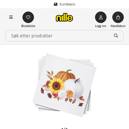
Kundeavis
Ønskeliste
Logg inn
Handlekurv