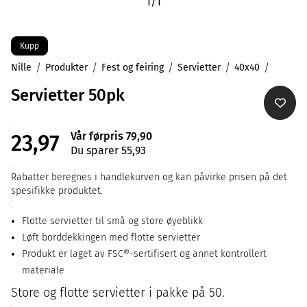
1
/
1
Kupp
Nille
Produkter
Fest og feiring
Servietter
40x40
Servietter 50pk
Vår førpris 79,90
23,97
Du sparer 55,93
Rabatter beregnes i handlekurven og kan påvirke prisen på det
spesifikke produktet.
Flotte servietter til små og store øyeblikk
Løft borddekkingen med flotte servietter
Produkt er laget av FSC®-sertifisert og annet kontrollert
materiale
Store og flotte servietter i pakke på 50.