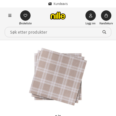
Kundeavis
Ønskeliste
Logg inn
Handlekurv