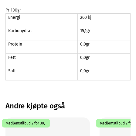
Pr 100gr
Energi
260 kj
Karbohydrat
15,1gr
Protein
0,0gr
Fett
0,0gr
Salt
0,0gr
Andre kjøpte også
Medlemstilbud 2 for 30,-
Medlemstilbud 2 for 3