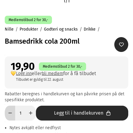
1
/
1
Medlemstilbud 2 for 30,-
Nille
Produkter
Godteri og snacks
Drikke
Bamsedrikk cola 200ml
19,90
Medlemstilbud 2 for 30,-
eller
for å få tilbudet
Logg inn
bli medlem
Tilbudet er gyldig til 22. august
Rabatter beregnes i handlekurven og kan påvirke prisen på det
spesifikke produktet.
Legg til i handlekurven
Nytes avkjølt eller nedfryst