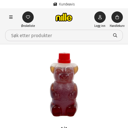
Kundeavis
Ønskeliste
Logg inn
Handlekurv