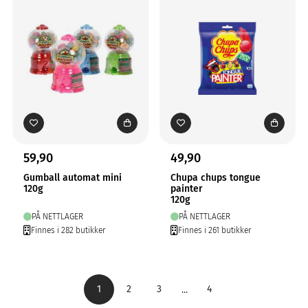
59,90
49,90
Gumball automat mini
Chupa chups tongue
120g
painter
120g
PÅ NETTLAGER
PÅ NETTLAGER
Finnes i 282 butikker
Finnes i 261 butikker
...
1
2
3
4