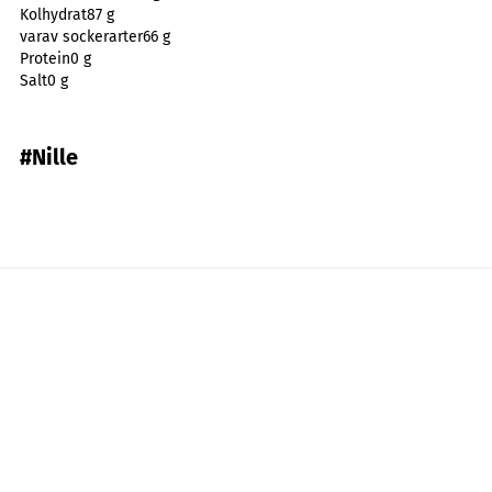
Kolhydrat
87 g
varav sockerarter
66 g
Protein
0 g
Salt
0 g
#Nille