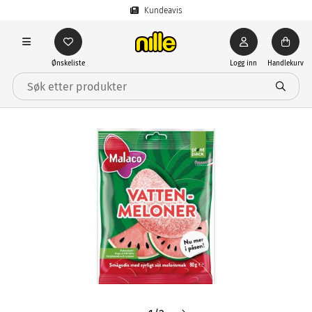
Kundeavis
Ønskeliste
Logg inn
Handlekurv