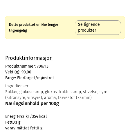
Se lignende
Dette produktet er ikke lenger
produkter
tilgjengelig
Produktinformasjon
Produktnummer:
706713
Vekt (g):
90,00
Farge:
Flerfarget/mønstret
Ingredienser:
Sukker, glukosesirup, glukos-fruktossirup, stivelse, syrer
(sitronsyre, vinsyre), aroma, farvestof (karmin).
Næringsinnhold per 100g
Energi
1492 kJ /354 kcal
Fett
0.1 g
varav mättat fett
0 g