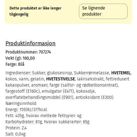
Se lignende
Dette produktet er ikke lenger
produkter
tilgjengelig
Produktinformasjon
Produktnummer:
707274
Vekt (g):
160,00
Farge:
Blå
Ingredienser: Sukker, glukosesirup, Sukkerrørmelasse,
HVETEMEL
,
kokos, vann, gelatin,
HVETESTIVELSE
, lakrisekstrakt, fettredusert
kakaopulver, aromaer, farge (salfor- og rødbetkonsentrat),
fargestoff (E160c), emulgator (E471), kokosolje,
overflatebehandlingsmiddel (E901), antioksidant (E300)
Næringsinnhold:
Energi: 1593kJ/377kcal
Fett: 435g, hvorav mettede fettsyrer: 4g
Karbohydrater: 81g, hvorav sukkerarter: 65g
Protein: 2,4
Salt: 0,04g