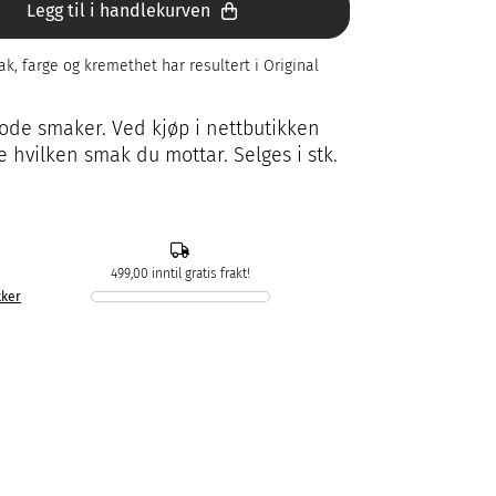
Legg til i handlekurven
k, farge og kremethet har resultert i Original
gode smaker. Ved kjøp i nettbutikken
e hvilken smak du mottar. Selges i stk.
499,00 inntil gratis frakt!
kker