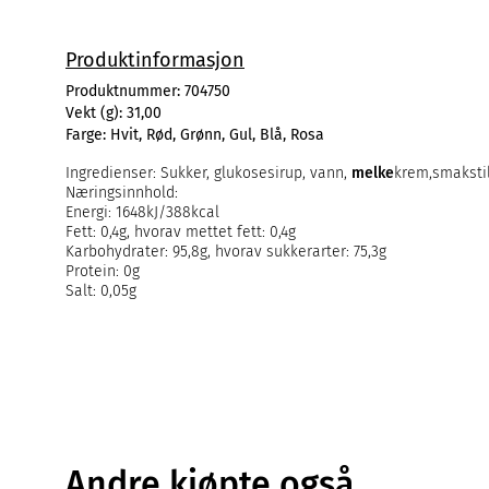
Produktinformasjon
Produktnummer:
704750
Vekt (g):
31,00
Farge:
Hvit, Rød, Grønn, Gul, Blå, Rosa
Ingredienser: Sukker, glukosesirup, vann,
melke
krem,smakstil
Næringsinnhold:
Energi: 1648kJ/388kcal
Fett: 0,4g, hvorav mettet fett: 0,4g
Karbohydrater: 95,8g, hvorav sukkerarter: 75,3g
Protein: 0g
Salt: 0,05g
Andre kjøpte også