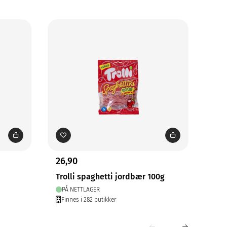
26,90
39,
Trolli spaghetti jordbær 100g
Tro
PÅ NETTLAGER
PÅ
Finnes i 282 butikker
Fin