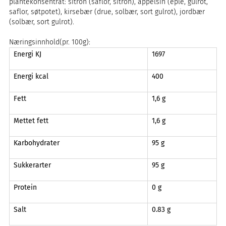
plantekonsentrat: sitron (saflor, sitron), appelsin (eple, gulrot,
saflor, søtpotet), kirsebær (drue, solbær, sort gulrot), jordbær
(solbær, sort gulrot).
Næringsinnhold(pr. 100g):
Energi KJ
1697
Energi kcal
400
Fett
1,6 g
Mettet fett
1,6 g
Karbohydrater
95 g
Sukkerarter
95 g
Protein
0 g
Salt
0.83 g