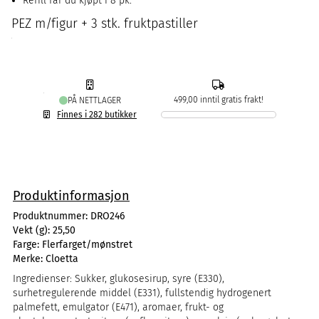
Refill får du kjøpt i 8 pk.
PEZ m/figur + 3 stk. fruktpastiller
499,00 inntil gratis frakt!
PÅ NETTLAGER
Finnes i 282 butikker
Produktinformasjon
Produktnummer:
DRO246
Vekt (g):
25,50
Farge:
Flerfarget/mønstret
Merke:
Cloetta
Ingredienser: Sukker, glukosesirup, syre (E330),
surhetregulerende middel (E331), fullstendig hydrogenert
palmefett, emulgator (E471), aromaer, frukt- og