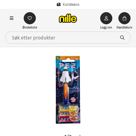
Kundeavis
Ønskeliste
Logg inn
Handlekurv