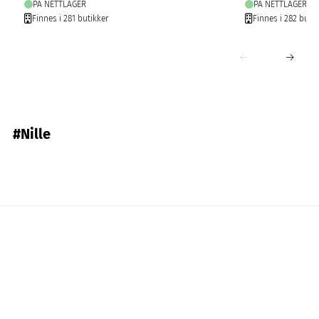
PÅ NETTLAGER
PÅ NETTLAGER
Finnes i 281 butikker
Finnes i 282 butik
#Nille