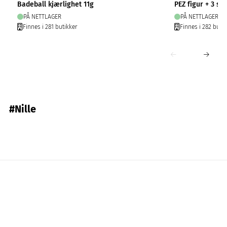
Badeball kjærlighet 11g
PEZ figur + 3 stk
PÅ NETTLAGER
PÅ NETTLAGER
Finnes i 281 butikker
Finnes i 282 butik
#Nille