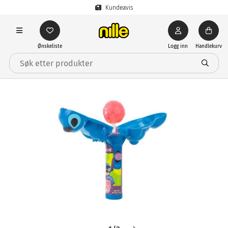
Kundeavis
Ønskeliste
Logg inn
Handlekurv