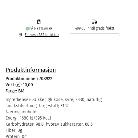
499,00 inntil gratis frakt!
PÅ NETTLAGER
Finnes i 282 butikker
Produktinformasjon
Produktnummer:
708922
Vekt (g):
10,00
Farge:
Blå
Ingredienser: SUkker, glukose, syre; E330, naturlig
smakstilsetning, fargestoff; E162
Næringsinnhold:
Energi: 1680 kJ/395 kcal
Karbohydrater: 98,8, hvorav sukkerarter: 68,5
Fiber: 0g
Protein: 0g