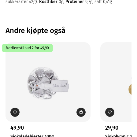
sukkerarter 42g).
Kostfiber
0g,
Proteiner
9,7g, salt 0,41g
Andre kjøpte også
Medlemstilbud 2 for 49,90
49,90
29,90
Sjokoladehjerter 100g
Sjokolympic 24