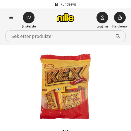
Kundeavis
Ønskeliste
Logg inn
Handlekurv