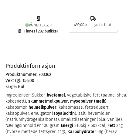
499,00 inntil gratis frakt!
PÅ NETTLAGER
Finnes i 282 butikker
Produktinformasjon
Produktnummer:
703362
Vekt (g):
156,00
Farge:
Gul
Ingredienser: Sukker,
hvetemel
, vegetabilske fett (palme, shea,
kokosnøtt),
skummetmelkpulver
,
mysepulver (melk)
,
kakaosmør,
helmelkpulver
, kakaomasse, fettredusert
kakaopulver, emulgator (
soyalecitin
), salt, hevemidler
(natriumhydrogenkarbonat), smakstilsetninger (bl.a. vanilje)
Næringsinnhold:Pr 100 gram
Energi
2106kj / 502kcal,
Fett
24g
(hvorav mettede fettsyrer: 14g),
Karbohydrater
61g (herav