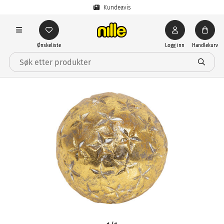
Kundeavis
Ønskeliste
Logg inn
Handlekurv