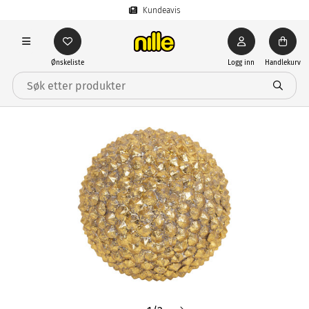
Kundeavis
Ønskeliste
Logg inn
Handlekurv