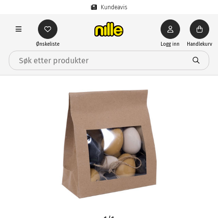
Kundeavis
Ønskeliste
Logg inn
Handlekurv