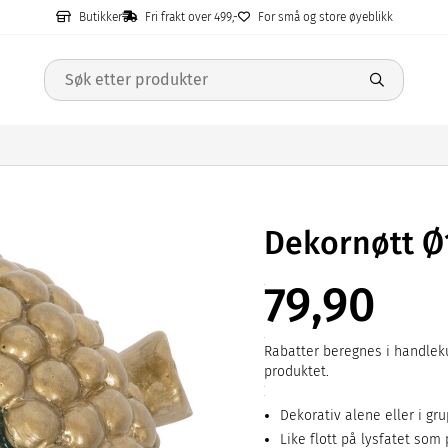
Butikker
Fri frakt over 499,-
For små og store øyeblikk
Dekornøtt 
79,90
Rabatter beregnes i handleku
produktet.
Dekorativ alene eller i gr
Like flott på lysfatet som