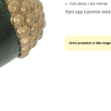
Flott detalj i ditt interiør
Pynt opp hjemme med 
Dette produktet er ikke lenger 