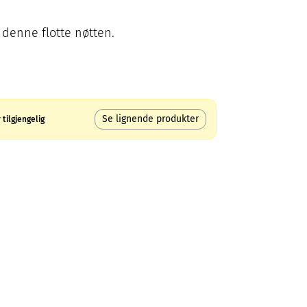
denne flotte nøtten.
Se lignende produkter
tilgjengelig