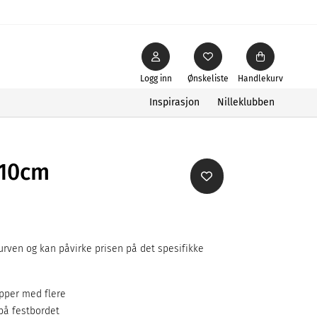
Logg inn
Ønskeliste
Handlekurv
Inspirasjon
Nilleklubben
Ø10cm
rven og kan påvirke prisen på det spesifikke
upper med flere
 på festbordet