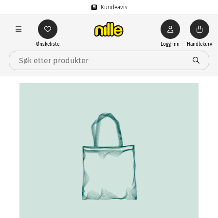
Kundeavis
Ønskeliste
Logg inn
Handlekurv