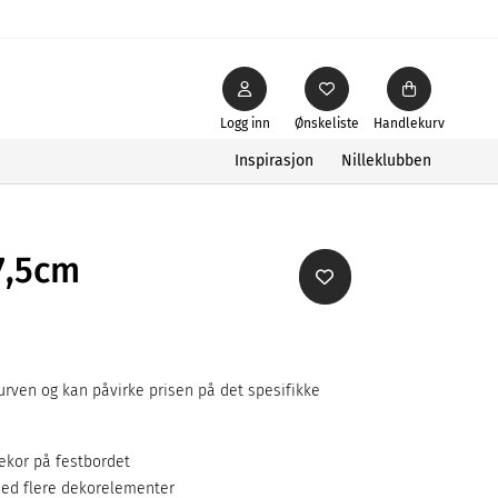
Logg inn
Ønskeliste
Handlekurv
Inspirasjon
Nilleklubben
7,5cm
rven og kan påvirke prisen på det spesifikke
dekor på festbordet
 med flere dekorelementer