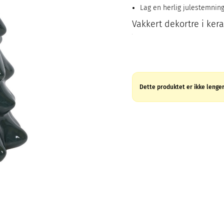
Lag en herlig julestemnin
Vakkert dekortre i ker
Dette produktet er ikke lenger 