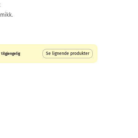
g
amikk.
Se lignende produkter
tilgjengelig