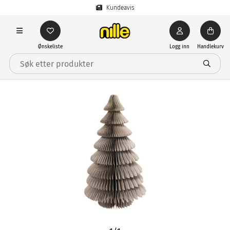
Kundeavis
Ønskeliste
Logg inn
Handlekurv