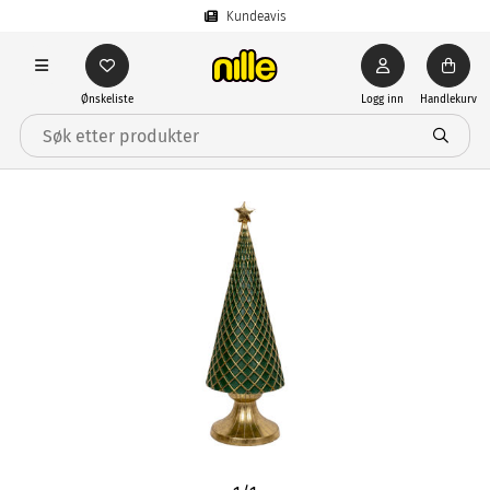
Kundeavis
Ønskeliste
Logg inn
Handlekurv