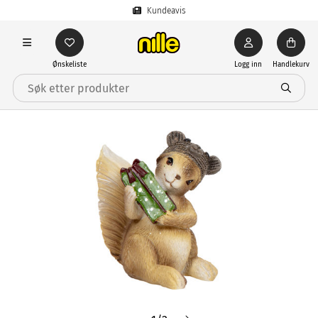
Kundeavis
Ønskeliste
Logg inn
Handlekurv