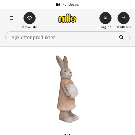
Kundeavis
Ønskeliste
Logg inn
Handlekurv