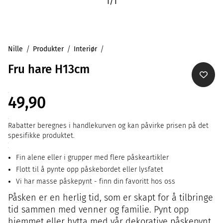
1
/
1
Nille
Produkter
Interiør
Fru hare H13cm
49,90
Rabatter beregnes i handlekurven og kan påvirke prisen på det
spesifikke produktet.
Fin alene eller i grupper med flere påskeartikler
Flott til å pynte opp påskebordet eller lysfatet
Vi har masse påskepynt - finn din favoritt hos oss
Påsken er en herlig tid, som er skapt for å tilbringe
tid sammen med venner og familie. Pynt opp
hjemmet eller hytta med vår dekorative påskepynt.