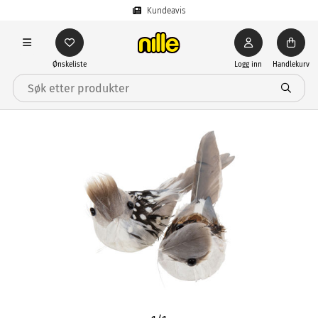
Kundeavis
Ønskeliste
Logg inn
Handlekurv