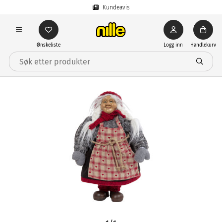
Kundeavis
Ønskeliste
Logg inn
Handlekurv