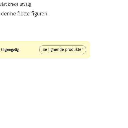
 vårt brede utvalg
enne flotte figuren.
Se lignende produkter
tilgjengelig