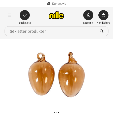
Kundeavis
Ønskeliste
Logg inn
Handlekurv