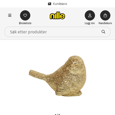
Kundeavis
Ønskeliste
Logg inn
Handlekurv