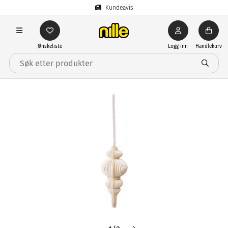
Kundeavis
Ønskeliste
Logg inn
Handlekurv